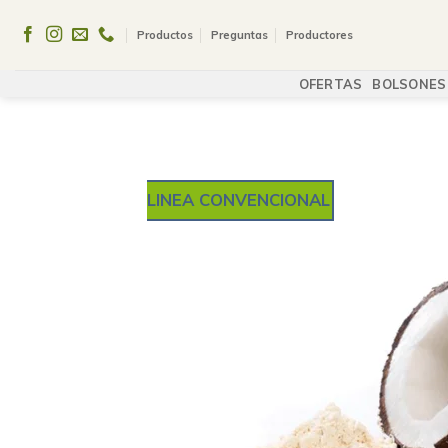
Skip
to
Productos
Preguntas
Productores
content
OFERTAS
BOLSONES
LINEA CONVENCIONAL