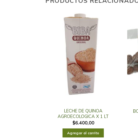
PRODUCTOS RELACIONAD
NOJO AGRO X 100
LECHE DE QUINOA
B
GR
AGROECOLOGICA X 1 LT
400,00
$
6.400,00
al carrito
Agregar al carrito