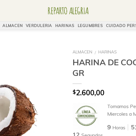
ALMACEN
VERDULERIA
HARINAS
LEGUMBRES
CUIDADO PER
ALMACEN
HARINAS
/
HARINA DE COC
GR
2.600,00
$
Tomamos Ped
Miercoles a 
9
5
Horas
11
Segundos