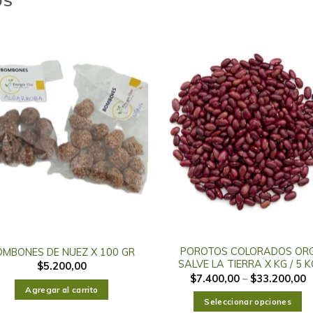
OS
POROTOS COLORADOS OR
OMBONES DE NUEZ X 100 GR
SALVE LA TIERRA X KG / 5 K
$
5.200,00
$
7.400,00
–
$
33.200,00
Agregar al carrito
Seleccionar opciones