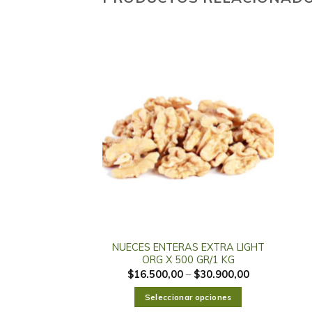
DE MI CAMPO X
0 GR
200,00
NUECES ENTERAS EXTRA LIGHT
ORG X 500 GR/1 KG
al carrito
$
16.500,00
–
$
30.900,00
Seleccionar opciones