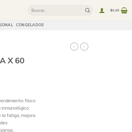
$
0,00
SONAL
CONGELADOS
 X 60
endimiento físico
a inmunológico.
la fatiga, mejora
ades
bianas.