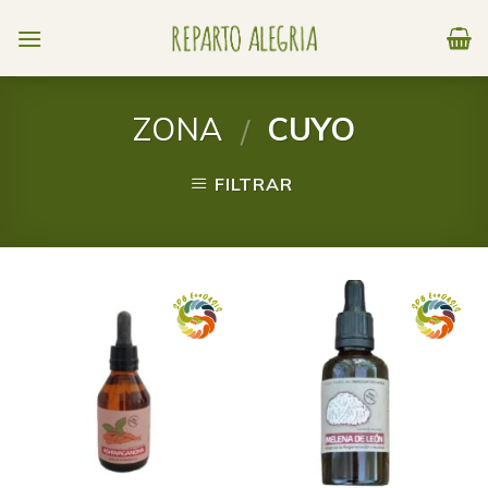
Skip
to
content
ZONA
CUYO
/
FILTRAR