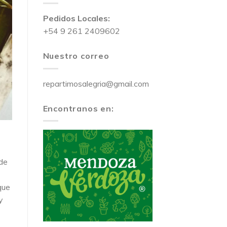
Pedidos Locales:
+54 9 261 2409602
Nuestro correo
repartimosalegria@gmail.com
Encontranos en:
 de
que
y