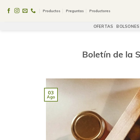
Skip
to
Productos
Preguntas
Productores
content
OFERTAS
BOLSONES
Boletín de la 
03
Ago