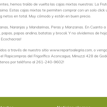
ntes, hemos traído de vuelta las cajas mixtas nuestras: La Frut
ísima. Estas cajas mixtas te permiten comprar con un solo click 
g netos en total. Muy cómodo y están en buen precio.
nanas, Naranjas y Mandarinas, Peras y Manzanas. En Cuanto a
, papas, papas andina, batatas y brocoli. Y no olvidemos de hoj
 Ecochacras!
idos a través de nuestro sitio www.repartoalegria.com, o veng
n el Rapicompras del Frigorífico Aconcagua, Minuzzi 428 de Go
ctenos por teléfono al 261-240-9602!