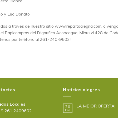
erto Blanco
no y Leo Donato
idos a través de nuestro sitio www.repartoalegria.com, o veng
n el Rapicompras del Frigorífico Aconcagua, Minuzzi 428 de Go
ctenos por teléfono al 261-240-9602!
tactos
Noticias alegres
idos Locales:
LA MEJOR OFERTA!
20
 9 261 2409602
Ene