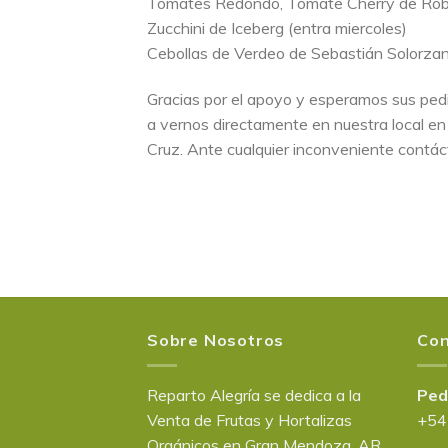
Tomates Redondo, Tomate Cherry de Rob
Zucchini de Iceberg (entra miercoles)
Cebollas de Verdeo de Sebastián Solorza
Gracias por el apoyo y esperamos sus ped
a vernos directamente en nuestra local e
Cruz. Ante cualquier inconveniente contá
Sobre Nosotros
Con
Reparto Alegría se dedica a la
Ped
Venta de Frutas y Hortalizas
+54
Orgánicos en Gran Mendoza, AR.