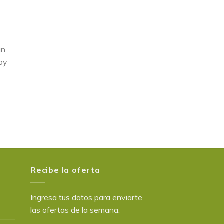
an
doy
Recibe la oferta
Ingresa tus datos para enviarte
las ofertas de la semana.