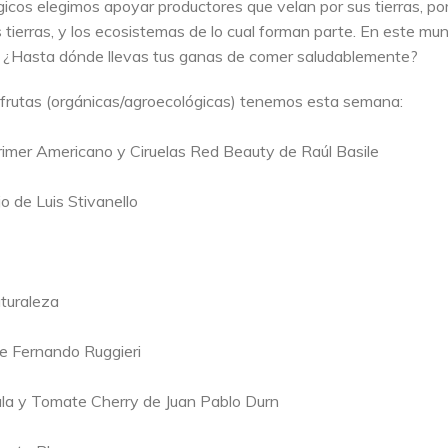
icos elegimos apoyar productores que velan por sus tierras, po
 tierras, y los ecosistemas de lo cual forman parte. En este mu
 ¿Hasta dónde llevas tus ganas de comer saludablemente?
 frutas (orgánicas/agroecológicas) tenemos esta semana:
imer Americano y Ciruelas Red Beauty de Raúl Basile
 de Luis Stivanello
aturaleza
de Fernando Ruggieri
cula y Tomate Cherry de Juan Pablo Durn