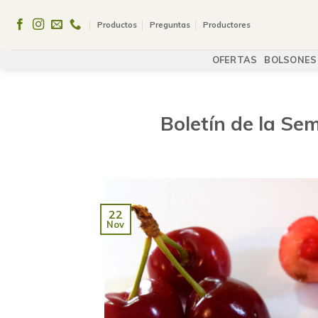
Skip
to
Productos
Preguntas
Productores
content
OFERTAS
BOLSONES
Boletín de la Se
22
Nov