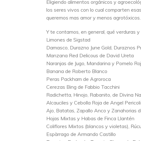
Eligiendo alimentos orgánicos y agroecológ
los seres vivos con lo cual comparten esas
queremos mas amor y menos agrotóxicos.
Y te contamos, en general, qué verduras y
Limones de Sigstad
Damasco, Durazno June Gold, Duraznos Pr
Manzana Red Delicous de David Ureta
Naranjas de Jugo, Mandarina y Pomelo Rojo
Banana de Roberto Blanco
Peras Packham de Agroroca
Cerezas Bing de Fabbio Tacchini
Radichetta, Hinojo, Rabanito, de Divina N
Alcauciles y Cebolla Roja de Angel Pericoli
Ajo, Batatas, Zapallo Anco y Zanahorias 
Hojas Mixtas y Habas de Finca Llantén
Coliflores Mixtos (blancos y violetas), Rú
Espàrrago de Armando Castillo