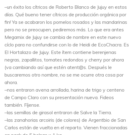
–un éxito los cítricos de Roberto Blanco de Jujuy en estos
días. Qué bueno tener cítricos de producción orgánica por
fin! Ya se acabaron los pomelos rosados y las mandarinas
pero no se preocupen, pediremos más. Lo que era antes
Megamix de Jujuy se cambia de nombre en este nuevo
cíclo para no confundirse con lo de Heidi de EcoChacra. Es
El Hortalazo de Jujuy. Este ítem contiene berenjenas
negras, zapallitos, tomates redondos y cherry por ahora
(va cambiando así que estén atent@s. Después le
buscaremos otro nombre, no se me ocurre otra cosa por
ahora.
–nos entraron avena arrollada, harina de trigo y centeno
de Campo Claro con su presentación nueva. Fideos
también. Fíjense.
–las semillas de girasol entraron de Salve la Tierra.
–las zanahorias arcoiris (de colores) de Argentbio de San
Carlos están de vuelta en el reparto. Vienen fraccionadas
en pack de 5 bolsas x 1 kg.