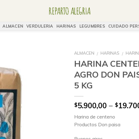
ALMACEN
VERDULERIA
HARINAS
LEGUMBRES
CUIDADO PER
ALMACEN
HARINAS
HARI
/
/
HARINA CENT
AGRO DON PAIS
5 KG
5.900,00
–
19.70
$
$
Harina de centeno
Productos Don paisa
Buenos aires