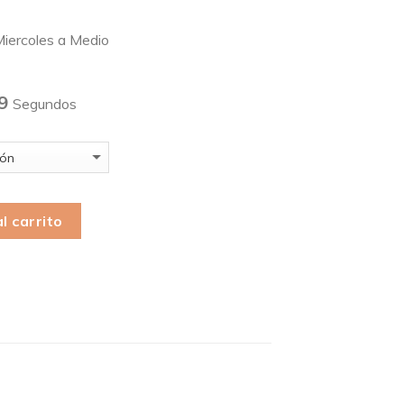
iercoles a Medio
9
Segundos
l carrito