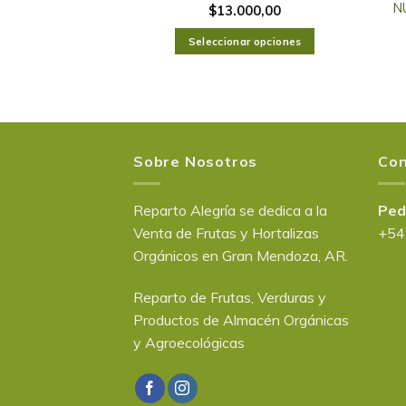
 C/SAL
N
$
13.000,00
$
1.000,00
Seleccionar opciones
al carrito
Sobre Nosotros
Con
Reparto Alegría se dedica a la
Ped
Venta de Frutas y Hortalizas
+54
Orgánicos en Gran Mendoza, AR.
Reparto de Frutas, Verduras y
Productos de Almacén Orgánicas
y Agroecológicas