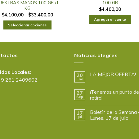
UESTRAS MANOS 100 GR /1
100 GR
KG
$
4.400,00
$
4.100,00
–
$
33.400,00
Agregar al carrito
Seleccionar opciones
tactos
Noticias alegres
idos Locales:
LA MEJOR OFERTA!
20
 9 261 2409602
Ene
¡Tenemos un punto de
27
Sep
retiro!
Boletín de la Semana 
17
Jul
Lunes, 17 de Julio