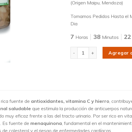
(Origen Maipu, Mendoza)
Tomamos Pedidos Hasta el M
Dia
7
38
22
Horas
Minutos
Cantidad
Agregar a
 rica fuente de
antioxidantes, vitamina C y hierro
, contribuy
inal saludable
que estimula la producción de anticuerpos natura
do muy eficaz frente a las del tracto urinario. Por ser rico en vi
. Es fuente de
menaquinona
, fundamental en el mantenimiento
es de colesterol y el riesgo de enfermedades cardíacas.