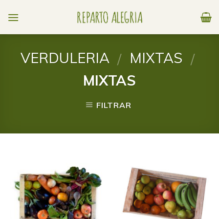
Skip
to
content
VERDULERIA
MIXTAS
/
/
MIXTAS
FILTRAR